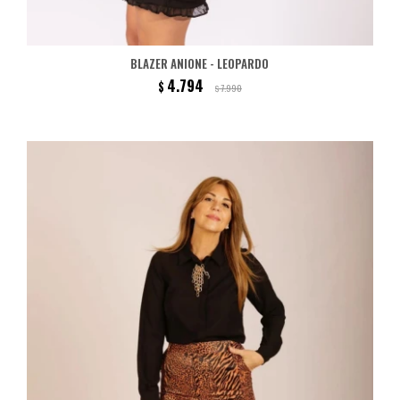
BLAZER ANIONE - LEOPARDO
4.794
$
7.990
$