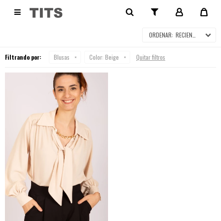
BLUSAS

RECIENTES
Filtrando por:
Blusas
Color:
Beige
Quitar filtros