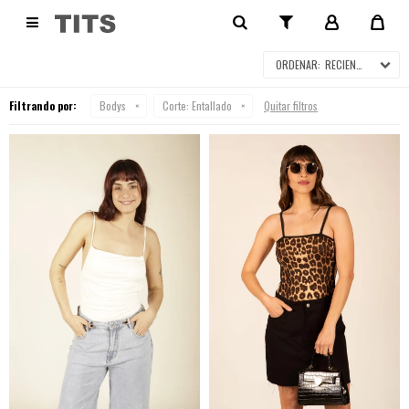
BODYS

RECIENTES
Filtrando por:
Bodys
Corte:
Entallado
Quitar filtros