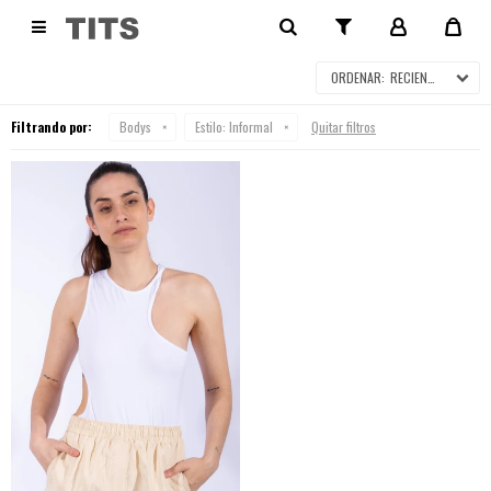
BODYS

RECIENTES
Filtrando por:
Bodys
Estilo:
Informal
Quitar filtros