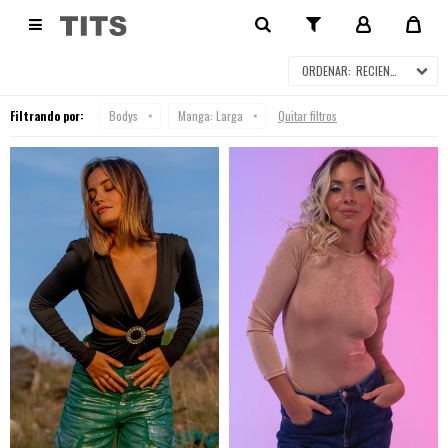
BODYS

RECIENTES
Filtrando por:
Bodys
Manga:
Larga
Quitar filtros