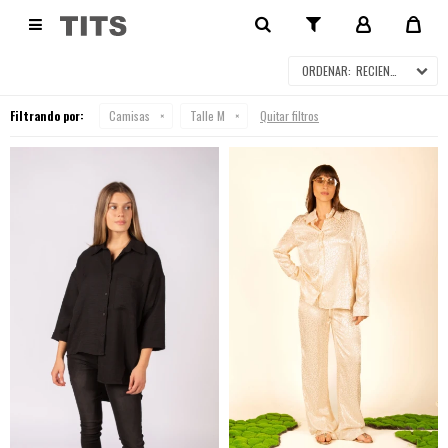
CAMISAS

RECIENTES
Filtrando por:
Camisas
Talle M
Quitar filtros