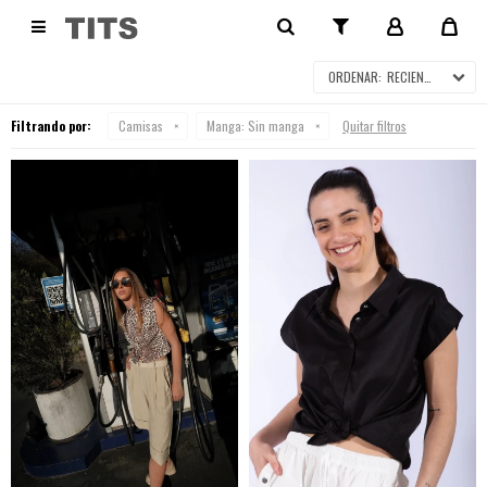
CAMISAS

RECIENTES
Filtrando por:
Camisas
Manga:
Sin manga
Quitar filtros