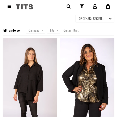
CAMISAS

RECIENTES
Filtrando por:
Camisas
Tits
Quitar filtros