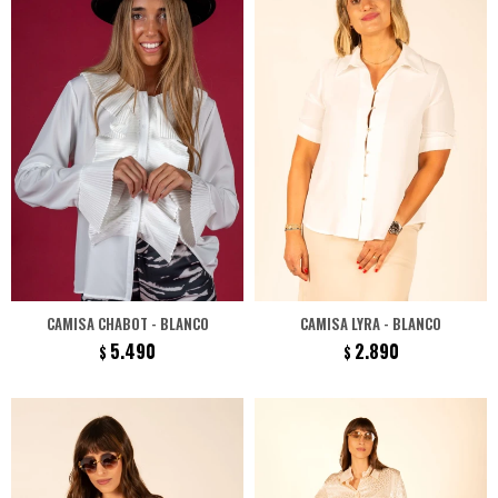
CAMISA CHABOT - BLANCO
CAMISA LYRA - BLANCO
5.490
2.890
$
$