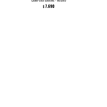
CAMPERA GARINÉ - NEGRO
7.690
$