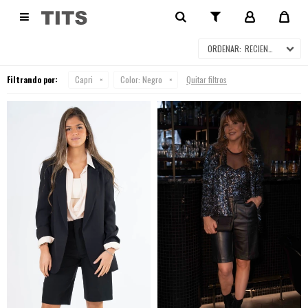
CAPRI

RECIENTES
Filtrando por:
Capri
Color:
Negro
Quitar filtros