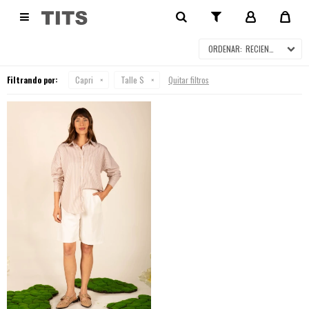
CAPRI

RECIENTES
Filtrando por:
Capri
Talle S
Quitar filtros