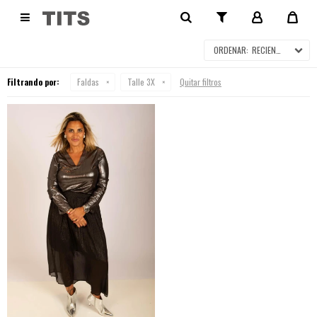
FALDAS

RECIENTES
Filtrando por:
Faldas
Talle 3X
Quitar filtros