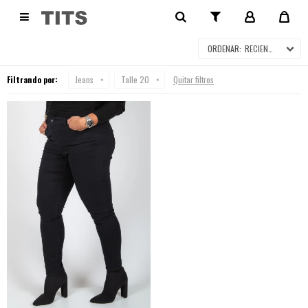
JEANS

RECIENTES
Filtrando por:
Jeans
Talle 20
Quitar filtros