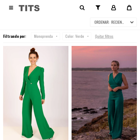
MONOPRENDA

RECIENTES
Filtrando por:
Monoprenda
Color:
Verde
Quitar filtros