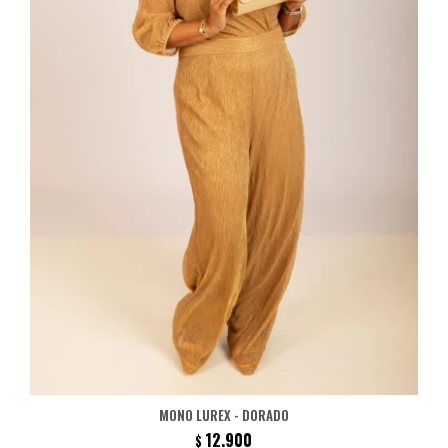
MONO LUREX - DORADO
12.900
$