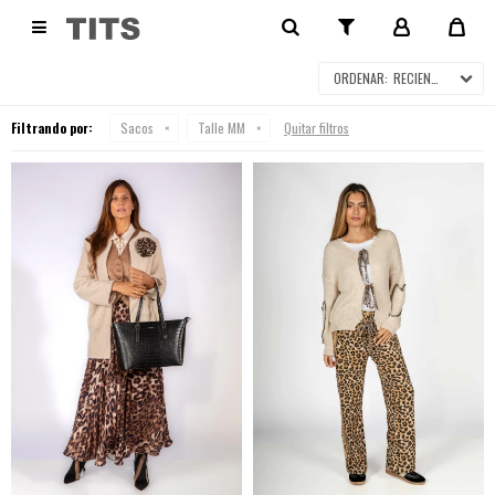
SACOS

RECIENTES
Filtrando por:
Sacos
Talle MM
Quitar filtros