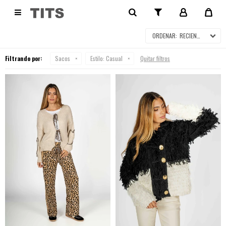
SACOS

RECIENTES
Filtrando por:
Sacos
Estilo:
Casual
Quitar filtros