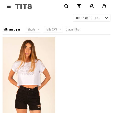
SHORTS

RECIENTES
Filtrando por:
Shorts
Talle XXS
Quitar filtros