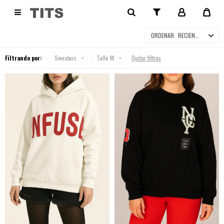
SWEATERS

RECIENTES
Filtrando por:
Sweaters
Talle M
Quitar filtros