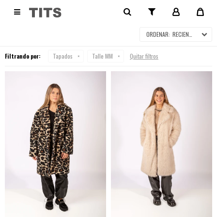
TAPADOS

RECIENTES
Filtrando por:
Tapados
Talle MM
Quitar filtros