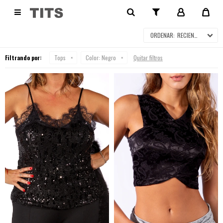
TOPS

RECIENTES
Filtrando por:
Tops
Color:
Negro
Quitar filtros