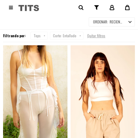
TOPS

RECIENTES
Filtrando por:
Tops
Corte:
Entallado
Quitar filtros