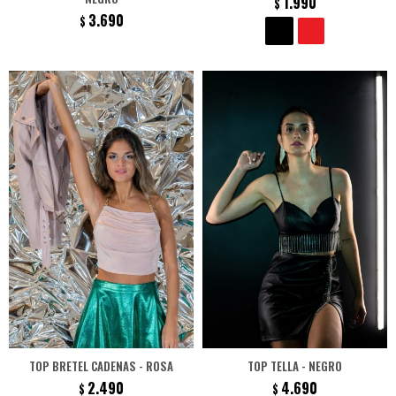
1.990
$
3.690
$
TOP BRETEL CADENAS - ROSA
TOP TELLA - NEGRO
2.490
4.690
$
$