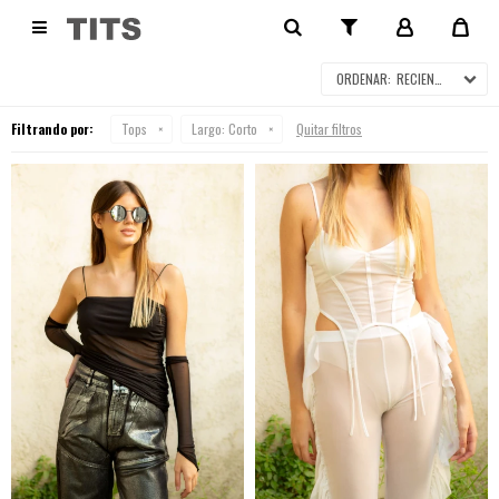
TOPS

RECIENTES
Filtrando por:
Tops
Largo:
Corto
Quitar filtros