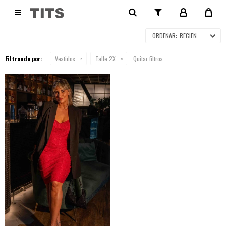
VESTIDOS

RECIENTES
Filtrando por:
Vestidos
Talle 2X
Quitar filtros