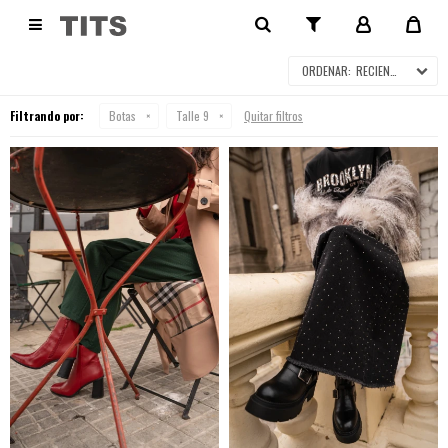
BOTAS

RECIENTES
Filtrando por:
Botas
Talle 9
Quitar filtros