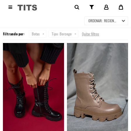
BOTAS

RECIENTES
Filtrando por:
Botas
Tipo:
Borcego
Quitar filtros