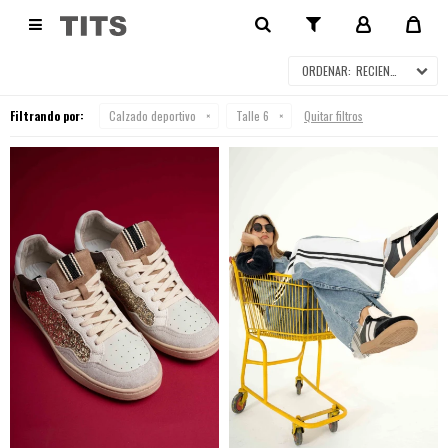
CALZADO DEPORTIVO

RECIENTES
Filtrando por:
Calzado deportivo
Talle 6
Quitar filtros