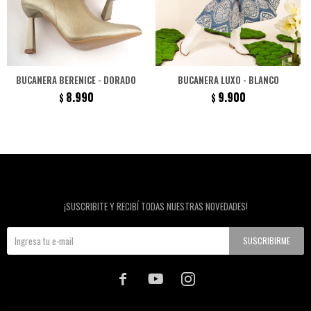
BUCANERA BERENICE - DORADO
BUCANERA LUXO - BLANCO
8.990
9.900
$
$
Newsletter
¡SUSCRIBITE Y RECIBÍ TODAS NUESTRAS NOVEDADES!
SUSCRIBIRME


