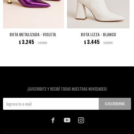
BOTA METALIZADA - VIOLETA
BOTA LIZZA - BLANCO
3.245
3.445
$
$
6.490
6.890
$
$
Newsletter
¡SUSCRIBITE Y RECIBÍ TODAS NUESTRAS NOVEDADES!
SUSCRIBIRME


