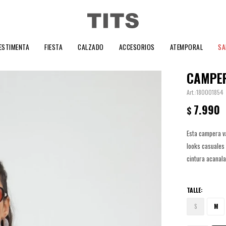
ESTIMENTA
FIESTA
CALZADO
ACCESORIOS
ATEMPORAL
SA
CAMPER
180001854
7.990
$
Esta campera va
looks casuales 
cintura acanala
TALLE:
S
M