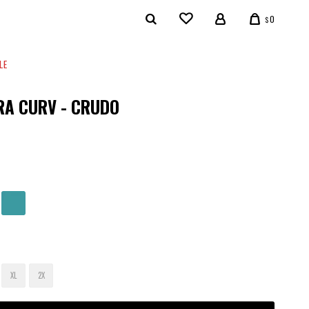
0
$
LE
A CURV - CRUDO
XL
2X