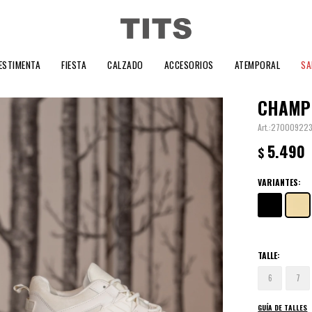
ESTIMENTA
FIESTA
CALZADO
ACCESORIOS
ATEMPORAL
SA
CHAMPI
27000922
5.490
$
VARIANTES:
TALLE:
6
7
GUÍA DE TALLES