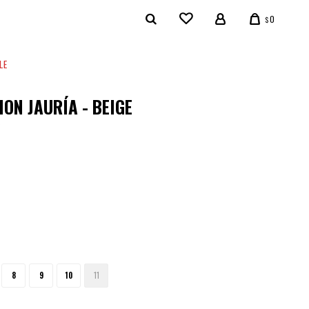
0
$
LE
ON JAURÍA - BEIGE
3
8
9
10
11