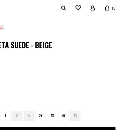
0
$
LE
TA SUEDE - BEIGE
L
XL
1X
2X
3X
4X
5X