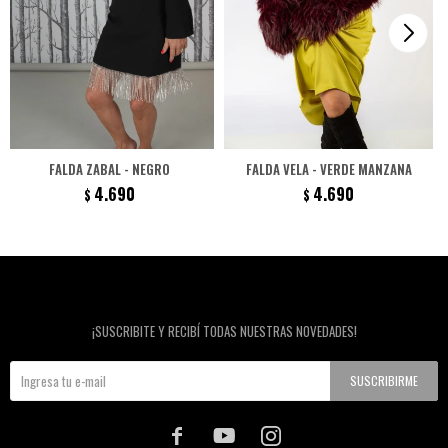
FALDA ZABAL - NEGRO
FALDA VELA - VERDE MANZANA
4.690
4.690
$
$
Newsletter
¡SUSCRIBITE Y RECIBÍ TODAS NUESTRAS NOVEDADES!
SUSCRIBIRME


