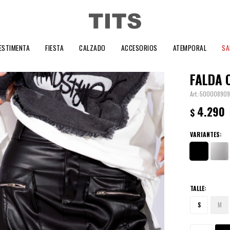
ESTIMENTA
FIESTA
CALZADO
ACCESORIOS
ATEMPORAL
SA
FALDA 
50000890
4.290
$
VARIANTES:
TALLE:
S
M