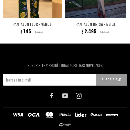
PANTALÓN FLOR - VERDE
PANTALÓN BRISA - BEIGE
745
2.495
$
$
1.490
4.990
$
$
Newsletter
¡SUSCRIBITE Y RECIBÍ TODAS NUESTRAS NOVEDADES!
SUSCRIBIRME


