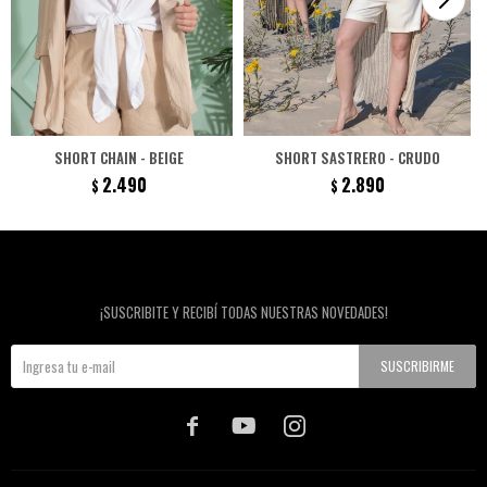
SHORT CHAIN - BEIGE
SHORT SASTRERO - CRUDO
2.490
2.890
$
$
Newsletter
¡SUSCRIBITE Y RECIBÍ TODAS NUESTRAS NOVEDADES!
SUSCRIBIRME


