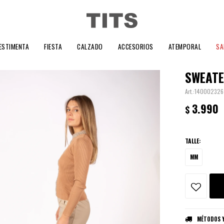
ESTIMENTA
FIESTA
CALZADO
ACCESORIOS
ATEMPORAL
SA
SWEATE
140002326
3.990
$
TALLE:
MM
MÉTODOS Y