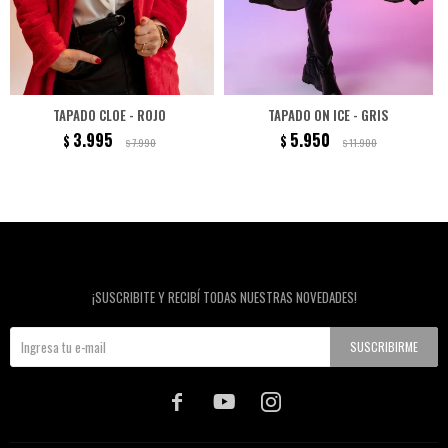
TAPADO CLOE - ROJO
TAPADO ON ICE - GRIS
3.995
5.950
$
$
7.990
11.900
$
$
Newsletter
¡SUSCRIBITE Y RECIBÍ TODAS NUESTRAS NOVEDADES!
SUSCRIBIRME


