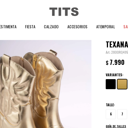
ESTIMENTA
FIESTA
CALZADO
ACCESORIOS
ATEMPORAL
SA
TEXANA
2800RQ49
7.990
$
VARIANTES:
TALLE:
6
7
GUÍA DE TALLES