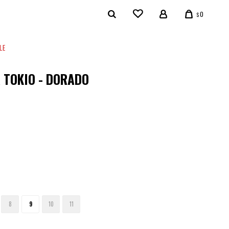
0
$
LE
 TOKIO - DORADO
5
8
9
10
11