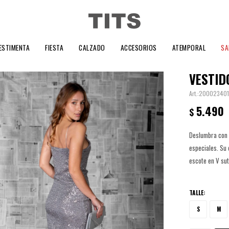
ESTIMENTA
FIESTA
CALZADO
ACCESORIOS
ATEMPORAL
SA
VESTID
20002340
5.490
$
Deslumbra con e
especiales. Su 
escote en V sut
TALLE:
S
M