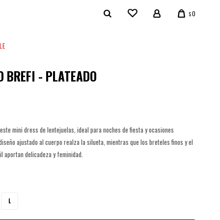
0
$
LE
O BREFI - PLATEADO
1
ste mini dress de lentejuelas, ideal para noches de fiesta y ocasiones
diseño ajustado al cuerpo realza la silueta, mientras que los breteles finos y el
il aportan delicadeza y feminidad.
L