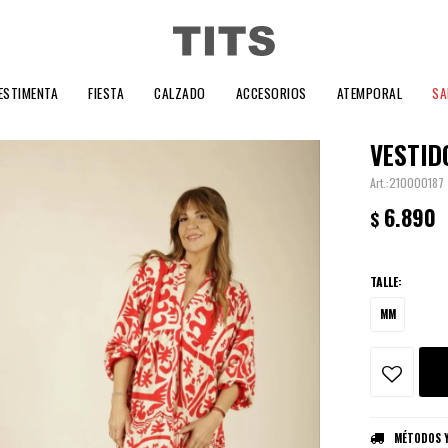
ESTIMENTA
FIESTA
CALZADO
ACCESORIOS
ATEMPORAL
SA
VESTID
210000187
6.890
$
TALLE:
MM
MÉTODOS Y