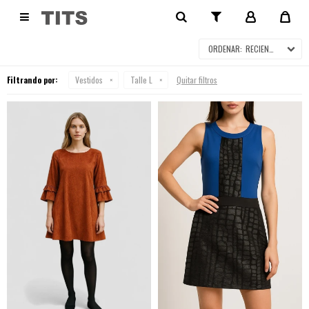
VESTIDOS

RECIENTES
Filtrando por:
Vestidos
Talle L
Quitar filtros