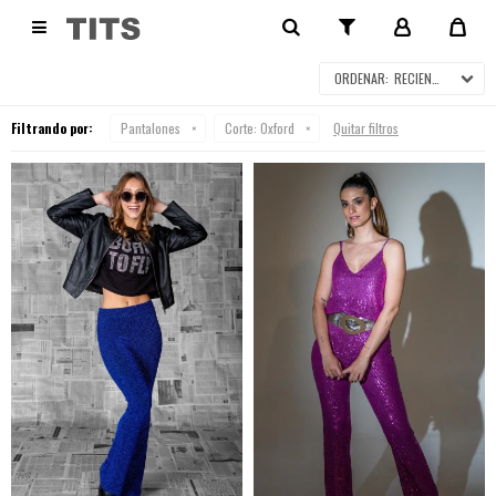
PANTALONES

RECIENTES
Filtrando por:
Pantalones
Corte:
Oxford
Quitar filtros