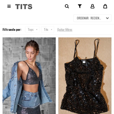
TOPS

RECIENTES
Filtrando por:
Tops
Tits
Quitar filtros