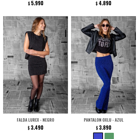
5.990
4.890
$
$
FALDA LUREX - NEGRO
PANTALON OXLU - AZUL
3.490
3.890
$
$