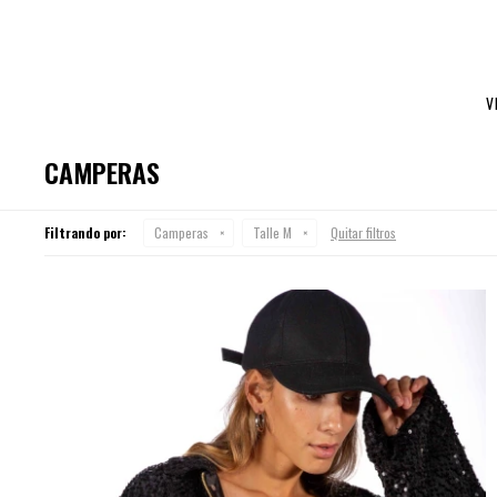
V
CAMPERAS
Filtrando por:
Camperas
Talle M
Quitar filtros