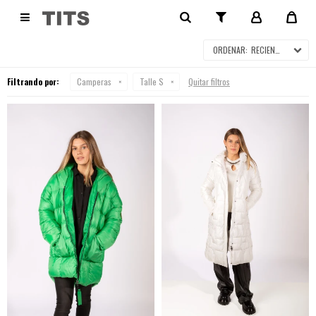
CAMPERAS

RECIENTES
Filtrando por:
Camperas
Talle S
Quitar filtros