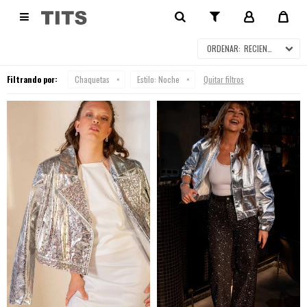
CHAQUETAS

RECIENTES
Filtrando por:
Chaquetas
Estilo:
Noche
Quitar filtros