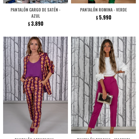
PANTALÓN CARGO DE SATÉN -
PANTALÓN ROMINA - VERDE
AZUL
5.990
$
3.890
$